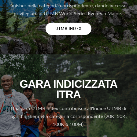
finisher nella categoria corrispondente, dando accesso
privilegiato ai UTMB World Series Events o Majors.
UTMB INDEX
GARA INDICIZZATA
ITRA
Una gara UTMB Index contribuisce all'Indice UTMB di
ogni finisher nella categoria corrispondente (20K, 50K,
100K o 100M).