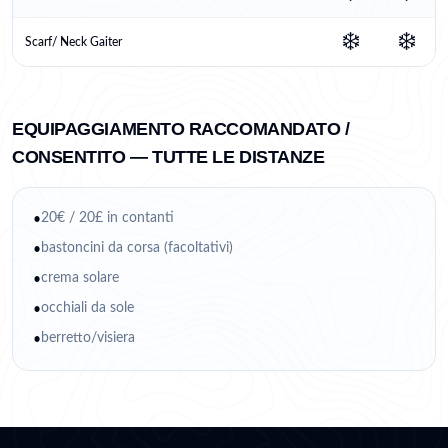
❄️
❄️
Scarf/ Neck Gaiter
EQUIPAGGIAMENTO RACCOMANDATO /
CONSENTITO — TUTTE LE DISTANZE
20€ / 20£ in contanti
•
bastoncini da corsa (facoltativi)
•
crema solare
•
occhiali da sole
•
berretto/visiera
•