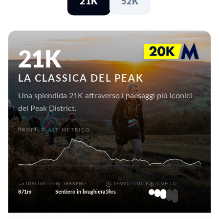
21K
52K
21K
LA CLASSICA DEL PEAK
Una splendida 21K attraverso i paesaggi più iconici
del Peak District.
PROFILO ALTIMETRICO
DISLIVELLO
TERRENO
TEMPO LIMITE
LIVELLO
871m
Sentiero in brughiera
5hrs