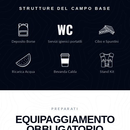
STRUTTURE DEL CAMPO BASE
Deposito Borse
Servizi igienici portatili
Cibo e Spuntini
Ricarica Acqua
Bevanda Calda
Stand Kit
PREPARATI
EQUIPAGGIAMENTO
OBBLIGATORIO