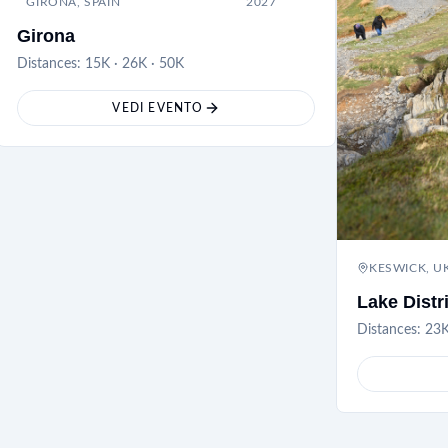
GIRONA, SPAIN
2027
Girona
Distances:
15K · 26K · 50K
VEDI EVENTO
KESWICK, U
Lake Distr
Distances:
23K