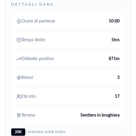
DETTAGLI GARA
Orario di partenza
10:00
Tempo limite
5hrs
Dislivello positivo
871m
Ristori
3
Età min.
17
Terreno
Sentiero in brughiera
20K
CATEGORIA UTMB INDEX