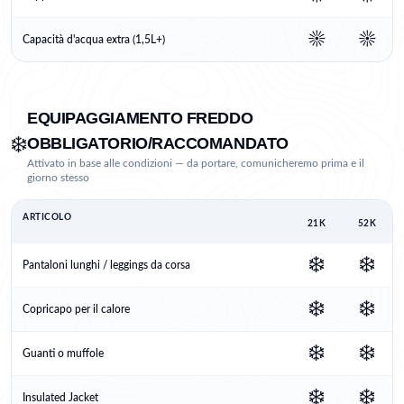
☀️
☀️
Capacità d'acqua extra (1,5L+)
EQUIPAGGIAMENTO FREDDO
❄️
OBBLIGATORIO/RACCOMANDATO
Attivato in base alle condizioni — da portare, comunicheremo prima e il
giorno stesso
ARTICOLO
21K
52K
❄️
❄️
Pantaloni lunghi / leggings da corsa
❄️
❄️
Copricapo per il calore
❄️
❄️
Guanti o muffole
❄️
❄️
Insulated Jacket