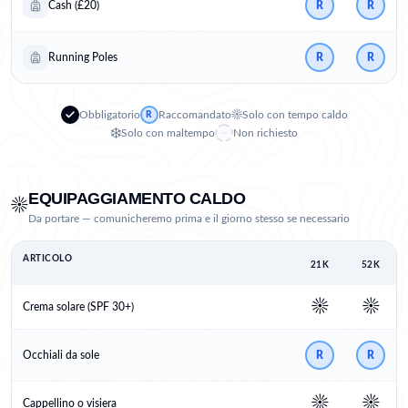
Cash (£20)
R
R
Running Poles
R
R
☀️
Obbligatorio
Raccomandato
Solo con tempo caldo
R
❄️
Solo con maltempo
Non richiesto
EQUIPAGGIAMENTO CALDO
☀️
Da portare — comunicheremo prima e il giorno stesso se necessario
ARTICOLO
21K
52K
☀️
☀️
Crema solare (SPF 30+)
Occhiali da sole
R
R
☀️
☀️
Cappellino o visiera