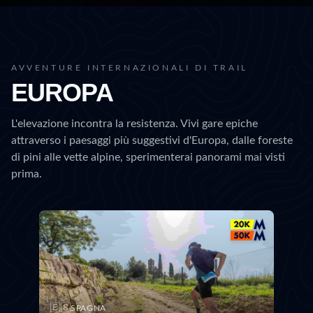
AVVENTURE INTERNAZIONALI DI TRAIL
EUROPA
L'elevazione incontra la resistenza. Vivi gare epiche
attraverso i paesaggi più suggestivi d'Europa, dalle foreste
di pini alle vette alpine, sperimenterai panorami mai visti
prima.
🇪🇸
SPAGNA