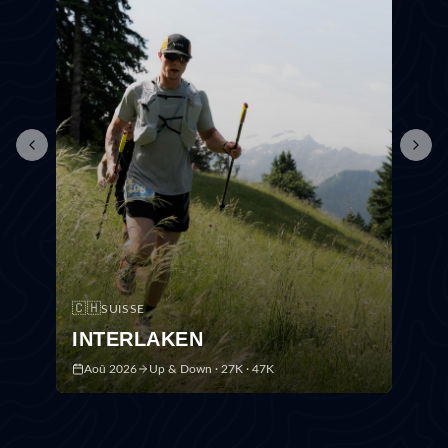
🇨🇭
S
EN
Aoû 
🇨🇭
SUISSE
INTERLAKEN
Aoû 2026
Up & Down · 27K · 47K