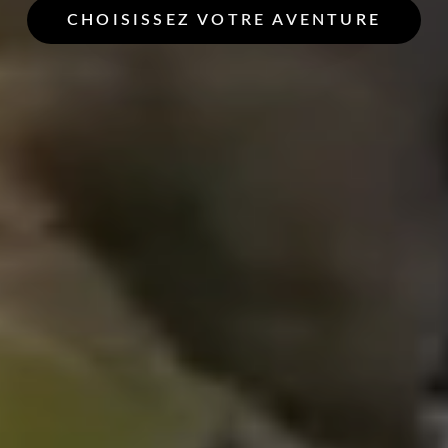
CHOISISSEZ VOTRE AVENTURE