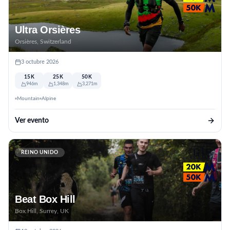
Ultra Orsières
Orsières, Switzerland
3 octubre 2026
15K
25K
50K
946m
1,348m
3,271m
Mountain
Alpine
Ver evento
🇬🇧
REINO UNIDO
Beat Box Hill
Box Hill, Surrey, UK