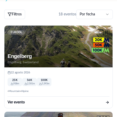
Filtros
18
eventos
Por fecha
🇨🇭
EUROPA
Engelberg
Engelberg, Switzerland
22 agosto 2026
25K
56K
100K
938m
2,501m
5,393m
Mountain
Alpine
Ver evento