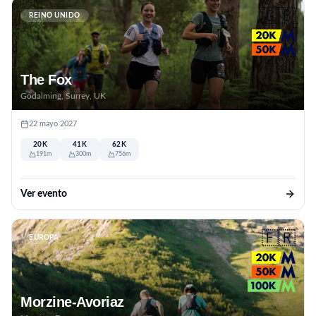
🇬🇧
REINO UNIDO
The Fox
Godalming, Surrey, UK
22 mayo 2027
20K
41K
62K
191m
300m
756m
Ver evento
🇫🇷
EUROPA
Morzine-Avoriaz