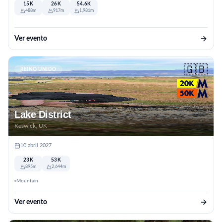
15K
26K
54.6K
488m
917m
1,981m
Ver evento
🇬🇧
REINO UNIDO
Lake District
Keswick, UK
10 abril 2027
23K
53K
895m
2,644m
Mountain
Ver evento