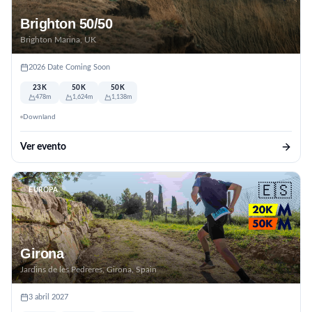
Brighton 50/50
Brighton Marina, UK
2026 Date Coming Soon
23K
50K
50K
478m
1,624m
1,138m
Downland
Ver evento
🇪🇸
EUROPA
Girona
Jardins de les Pedreres, Girona, Spain
3 abril 2027