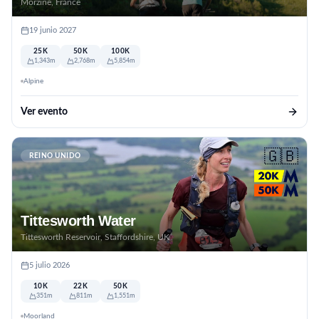
Morzine, France
19 junio 2027
25K
50K
100K
1,343m
2,768m
5,854m
Alpine
Ver evento
🇬🇧
REINO UNIDO
Tittesworth Water
Tittesworth Reservoir, Staffordshire, UK
5 julio 2026
10K
22K
50K
351m
811m
1,551m
Moorland