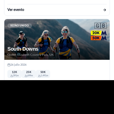
Ver evento
🇬🇧
REINO UNIDO
South Downs
Queen Elizabeth Country Park, UK
26 julio 2026
12K
25K
50K
391m
699m
1,491m
Downland
Ver evento
🇨🇭
EUROPA