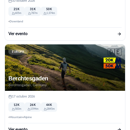
10 octubre 2026
21K
31K
50K
605m
787m
1,374m
Downland
Ver evento
🇩🇪
EUROPA
Berchtesgaden
Berchtesgaden, Germany
17 octubre 2026
12K
26K
44K
583m
1594m
2845m
Mountain
Alpine
Ver evento