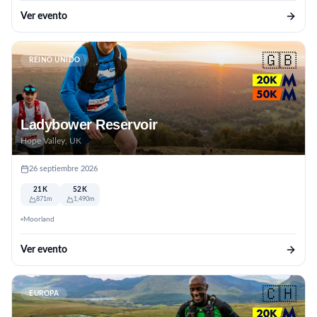
Ver evento
🇬🇧
REINO UNIDO
Ladybower Reservoir
Hope Valley, UK
26 septiembre 2026
21K
52K
871m
1,490m
Moorland
Ver evento
🇨🇭
EUROPA