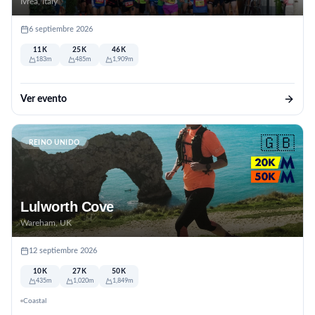
Ivrea, Italy
6 septiembre 2026
11K
25K
46K
183m
485m
1,909m
Ver evento
🇬🇧
REINO UNIDO
Lulworth Cove
Wareham, UK
12 septiembre 2026
10K
27K
50K
435m
1,020m
1,849m
Coastal