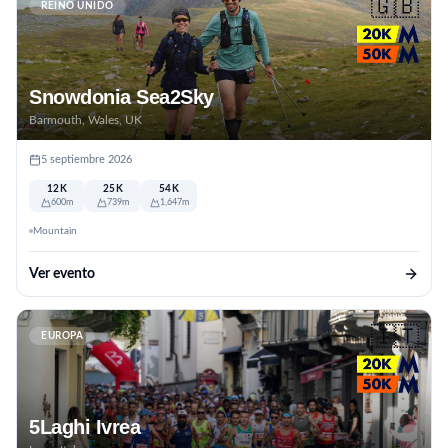
🇬🇧
REINO UNIDO
Snowdonia Sea2Sky
Barmouth, Wales, UK
5 septiembre 2026
12K
25K
54K
600m
739m
1,647m
Mountain
Ver evento
🇮🇹
EUROPA
5Laghi Ivrea