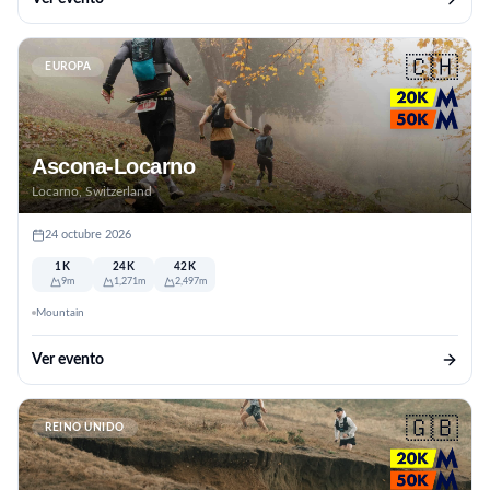
🇨🇭
EUROPA
Ascona-Locarno
Locarno, Switzerland
24 octubre 2026
1K
24K
42K
9m
1,271m
2,497m
Mountain
Ver evento
🇬🇧
REINO UNIDO