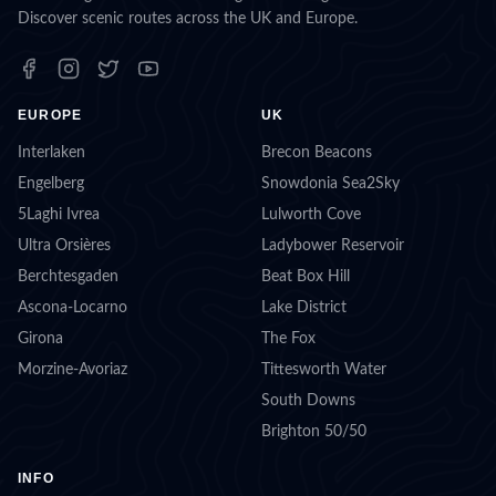
Discover scenic routes across the UK and Europe.
EUROPE
UK
Interlaken
Brecon Beacons
Engelberg
Snowdonia Sea2Sky
5Laghi Ivrea
Lulworth Cove
Ultra Orsières
Ladybower Reservoir
Berchtesgaden
Beat Box Hill
Ascona-Locarno
Lake District
Girona
The Fox
Morzine-Avoriaz
Tittesworth Water
South Downs
Brighton 50/50
INFO