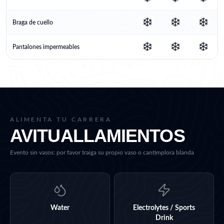
❄️
❄️
❄️
Braga de cuello
❄️
❄️
❄️
Pantalones impermeables
ALIMENTA TU CARRERA
AVITUALLAMIENTOS
Evento sin vasos: por favor traiga su propio vaso o cantimplora blanda
Water
Electrolytes / Sports
Drink