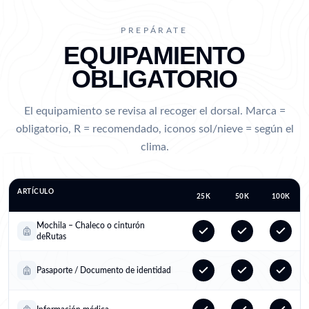
PREPÁRATE
EQUIPAMIENTO
OBLIGATORIO
El equipamiento se revisa al recoger el dorsal. Marca =
obligatorio, R = recomendado, iconos sol/nieve = según el
clima.
ARTÍCULO
25K
50K
100K
Mochila – Chaleco o cinturón
deRutas
Pasaporte / Documento de identidad