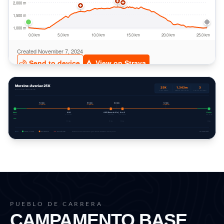
Morzine-Avoriaz 25K
25K
1,343m
3
AID STATION GUIDE
DISTANCE
ELEVATION GAIN
AID STATIONS
7.0
km
5.5
km
0.8
km
12
km
↑
700
m
↑
300
m
↑
200
m
Start
AS4
AS5 (Base de Vie)
Avo 2
Finish
START
CUT-OFF
CUT-OFF
CUT-OFF
FINISH BY
—
7.0
km
13
km
13
km
25
km
KEY
Start / Finish
Aid station
Cut-off time
Distances and elevation gain shown between each point
All times CET
PUEBLO DE CARRERA
CAMPAMENTO BASE