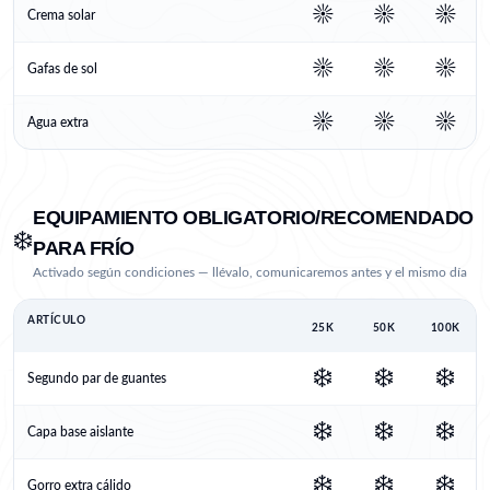
☀️
☀️
☀️
Crema solar
☀️
☀️
☀️
Gafas de sol
☀️
☀️
☀️
Agua extra
EQUIPAMIENTO OBLIGATORIO/RECOMENDADO
❄️
PARA FRÍO
Activado según condiciones — llévalo, comunicaremos antes y el mismo día
ARTÍCULO
25K
50K
100K
❄️
❄️
❄️
Segundo par de guantes
❄️
❄️
❄️
Capa base aislante
❄️
❄️
❄️
Gorro extra cálido