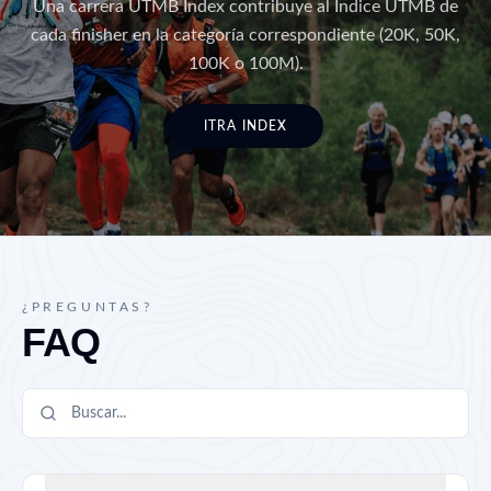
Una carrera UTMB Index contribuye al Índice UTMB de
cada finisher en la categoría correspondiente (20K, 50K,
100K o 100M).
ITRA INDEX
¿PREGUNTAS?
FAQ