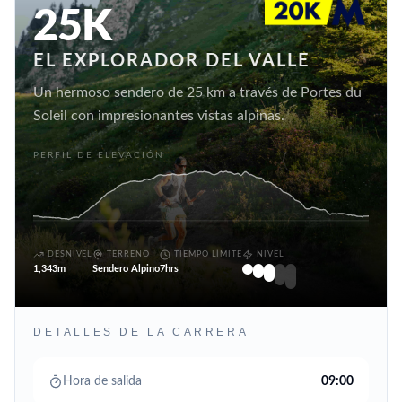
25K
EL EXPLORADOR DEL VALLE
Un hermoso sendero de 25 km a través de Portes du
Soleil con impresionantes vistas alpinas.
PERFIL DE ELEVACIÓN
DESNIVEL
TERRENO
TIEMPO LÍMITE
NIVEL
1,343m
Sendero Alpino
7hrs
DETALLES DE LA CARRERA
Hora de salida
09:00