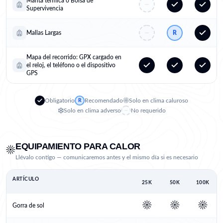
Manta térmica o Bolsa de
Supervivencia
Mallas Largas
R
Mapa del recorrido: GPX cargado en
el reloj, el teléfono o el dispositivo
GPS
☀️
Obligatorio
Recomendado
Solo en clima caluroso
R
❄️
Solo en clima adverso
No requerido
EQUIPAMIENTO PARA CALOR
☀️
Llévalo contigo — comunicaremos antes y el mismo día si es necesario
ARTÍCULO
25K
50K
100K
☀️
☀️
☀️
Gorra de sol