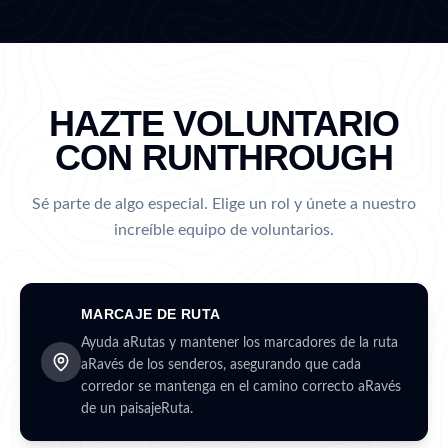
HAZTE VOLUNTARIO
CON RUNTHROUGH
Sé parte de algo especial. Elige un rol y únete a nuestro
increíble equipo de voluntarios.
MARCAJE DE RUTA
Ayuda aRutas y mantener los marcadores de la ruta
aRavés de los senderos, asegurando que cada
corredor se mantenga en el camino correcto aRavés
de un paisajeRuta.