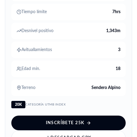
Tiempo límite
7hrs
Desnivel positivo
1,343m
Avituallamientos
3
Edad mín.
18
Terreno
Sendero Alpino
20K
CATEGORÍA UTMB INDEX
INSCRÍBETE
25K