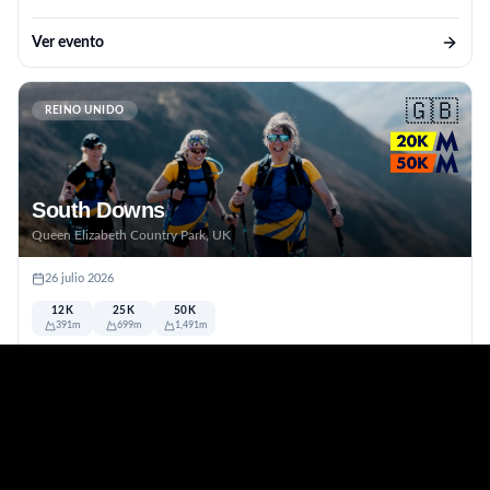
Ver evento
🇬🇧
REINO UNIDO
South Downs
Queen Elizabeth Country Park, UK
26 julio 2026
12K
25K
50K
391m
699m
1,491m
Downland
Ver evento
🇨🇭
EUROPA