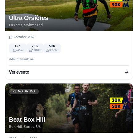
Ultra Orsières
Orsières, Switzerland
3 octubre 2026
15K
25K
50K
946m
1,348m
3,271m
Mountain
Alpine
Ver evento
🇬🇧
REINO UNIDO
Beat Box Hill
Box Hill, Surrey, UK