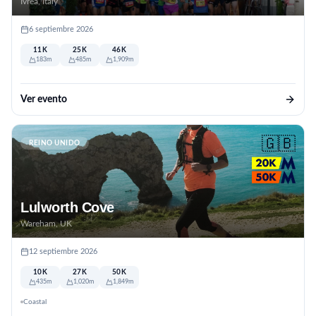
Ivrea, Italy
6 septiembre 2026
11K
25K
46K
183m
485m
1,909m
Ver evento
🇬🇧
REINO UNIDO
Lulworth Cove
Wareham, UK
12 septiembre 2026
10K
27K
50K
435m
1,020m
1,849m
Coastal