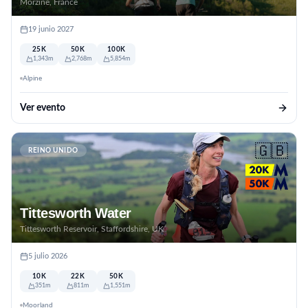
Morzine, France
19 junio 2027
25K
50K
100K
1,343m
2,768m
5,854m
Alpine
Ver evento
🇬🇧
REINO UNIDO
Tittesworth Water
Tittesworth Reservoir, Staffordshire, UK
5 julio 2026
10K
22K
50K
351m
811m
1,551m
Moorland