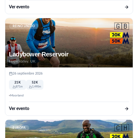
Ver evento
🇬🇧
REINO UNIDO
Ladybower Reservoir
Hope Valley, UK
26 septiembre 2026
21K
52K
871m
1,490m
Moorland
Ver evento
🇨🇭
EUROPA