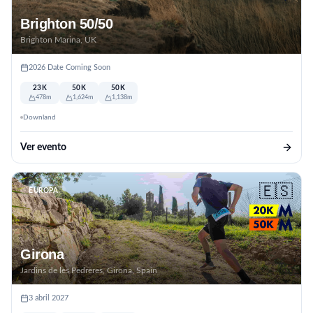
Brighton 50/50
Brighton Marina, UK
2026 Date Coming Soon
23K
50K
50K
478m
1,624m
1,138m
Downland
Ver evento
🇪🇸
EUROPA
Girona
Jardins de les Pedreres, Girona, Spain
3 abril 2027