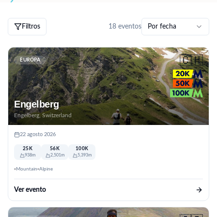
Filtros
18
eventos
Por fecha
🇨🇭
EUROPA
Engelberg
Engelberg, Switzerland
22 agosto 2026
25K
56K
100K
938m
2,501m
5,393m
Mountain
Alpine
Ver evento