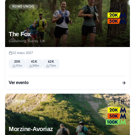
🇬🇧
REINO UNIDO
The Fox
Godalming, Surrey, UK
22 mayo 2027
20K
41K
62K
191m
300m
756m
Ver evento
🇫🇷
EUROPA
Morzine-Avoriaz