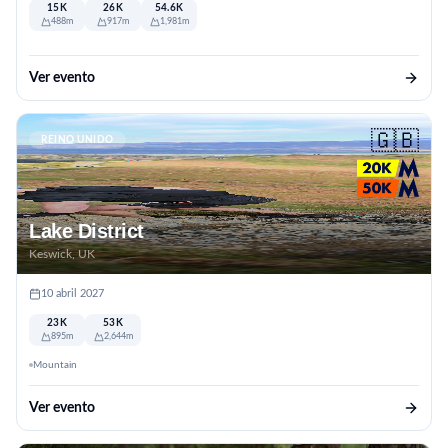
15K
26K
54.6K
488m
917m
1,981m
Ver evento
🇬🇧
REINO UNIDO
Lake District
Keswick, UK
10 abril 2027
23K
53K
895m
2,644m
Mountain
Ver evento