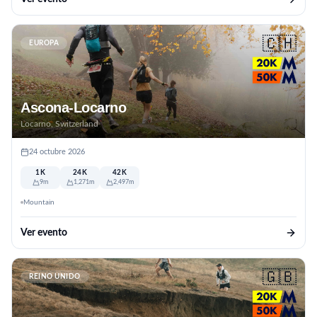
🇨🇭
EUROPA
Ascona-Locarno
Locarno, Switzerland
24 octubre 2026
1K
24K
42K
9m
1,271m
2,497m
Mountain
Ver evento
🇬🇧
REINO UNIDO