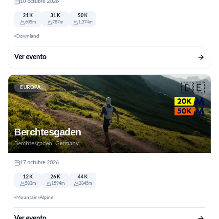
10 octubre 2026
21K
31K
50K
605m
787m
1,374m
Downland
Ver evento
🇩🇪
EUROPA
Berchtesgaden
Berchtesgaden, Germany
17 octubre 2026
12K
26K
44K
583m
1594m
2845m
Mountain
Alpine
Ver evento